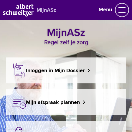
Menu
MijnASz
MijnASz
Medische gegevens delen
Veelgestelde vragen
Regel zelf je zorg
Contact
Naar home asz.nl
Inloggen in Mijn Dossier
MijnASz voor zorgverleners
+
Tekstgrootte A
Voorleesfunctie
Mijn afspraak plannen