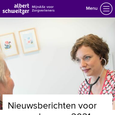
MijnASz voor
Menu
Zorgverleners
Nieuws en agenda
Gegevens wijzigen
Over ons
Naar home asz.nl
MijnASz voor patiënten
+
Tekstgrootte A
Voorleesfunctie
Nieuwsberichten voor