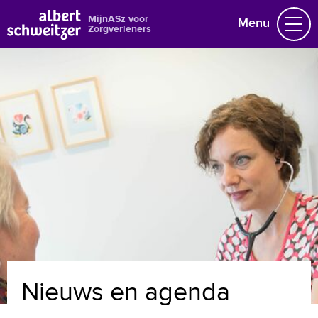
MijnASz voor
Menu
Zorgverleners
Nieuws en agenda
Gegevens wijzigen
Over ons
Naar home asz.nl
MijnASz voor patiënten
+
Tekstgrootte A
Voorleesfunctie
Nieuws en agenda