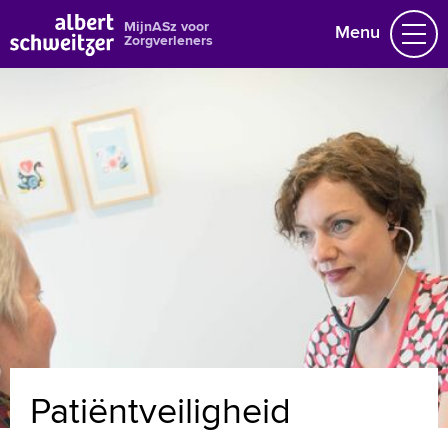
MijnASz voor
Menu
Zorgverleners
Nieuws en agenda
Gegevens wijzigen
Over ons
Naar home asz.nl
MijnASz voor patiënten
+
Tekstgrootte A
Voorleesfunctie
Patiëntveiligheid