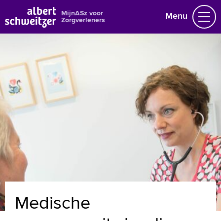
MijnASz voor
Menu
Zorgverleners
Nieuws en agenda
Gegevens wijzigen
Over ons
Naar home asz.nl
MijnASz voor patiënten
+
Tekstgrootte A
Voorleesfunctie
Medische