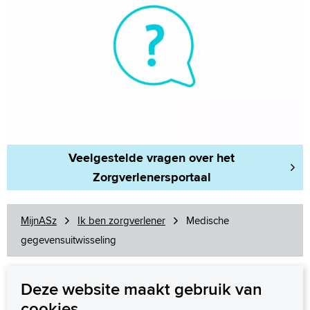
Veelgestelde vragen over het
Zorgverlenersportaal
MijnASz
Ik ben zorgverlener
Medische
gegevensuitwisseling
Deze website maakt gebruik van
cookies
Wij staan voor u klaar