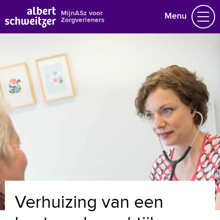
MijnASz voor
Menu
Zorgverleners
Nieuws en agenda
Gegevens wijzigen
Over ons
Naar home asz.nl
MijnASz voor patiënten
+
Tekstgrootte A
Voorleesfunctie
Verhuizing van een