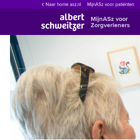
Naar home asz.nl
MijnASz voor patiënten
MijnASz voor
Zorgverleners