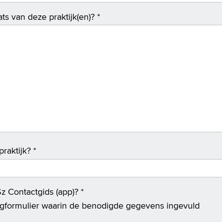
ts van deze praktijk(en)?
*
raktijk?
*
 Contactgids (app)?
*
aagformulier waarin de benodigde gegevens ingevuld