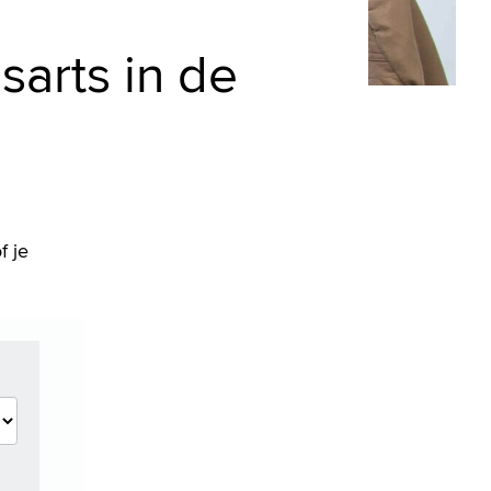
arts in de
f je