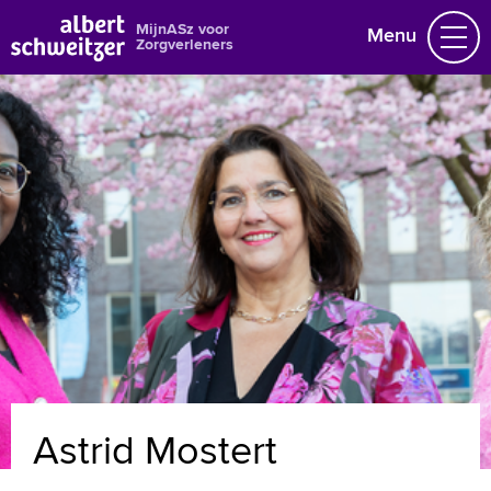
MijnASz voor
Menu
Zorgverleners
Nieuws en agenda
Gegevens wijzigen
Over ons
Naar home asz.nl
MijnASz voor patiënten
+
Tekstgrootte A
Voorleesfunctie
Astrid Mostert