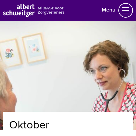
MijnASz voor
Menu
Zorgverleners
Nieuws en agenda
Gegevens wijzigen
Over ons
Naar home asz.nl
MijnASz voor patiënten
+
Tekstgrootte A
Voorleesfunctie
Oktober