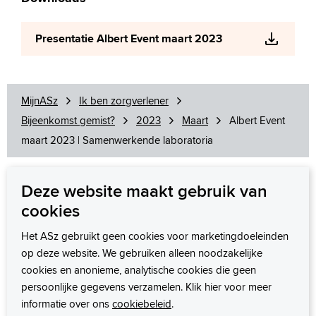
Presentatie Albert Event maart 2023
MijnASz
Ik ben zorgverlener
Bijeenkomst gemist?
2023
Maart
Albert Event
maart 2023 | Samenwerkende laboratoria
Deze website maakt gebruik van
cookies
Wij staan voor u klaar
zorgsamenwerking@asz.nl
Het ASz gebruikt geen cookies voor marketingdoeleinden
op deze website. We gebruiken alleen noodzakelijke
cookies en anonieme, analytische cookies die geen
persoonlijke gegevens verzamelen. Klik hier voor meer
informatie over ons
cookiebeleid
.