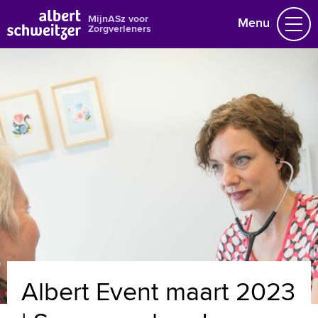
MijnASz voor
Menu
Zorgverleners
Nieuws en agenda
Gegevens wijzigen
Over ons
Naar home asz.nl
MijnASz voor patiënten
+
Tekstgrootte A
Voorleesfunctie
Albert Event maart 2023